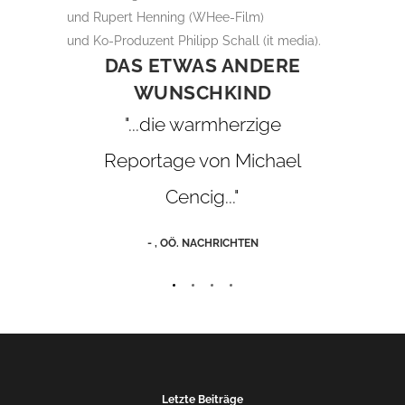
und Rupert Henning (WHee-Film)
und Ko-Produzent Philipp Schall (it media).
ENÜ IN
DAS ETWAS ANDERE
N
WUNSCHKIND
"
"...die warmherzige
glü
ung
Reportage von Michael
olle
Cencig..."
Z
-
, OÖ. NACHRICHTEN
Letzte Beiträge