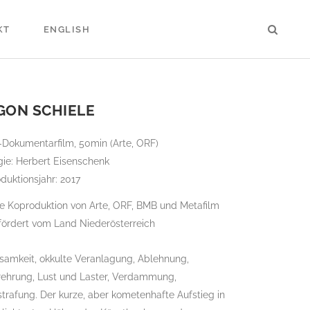
KT
ENGLISH
GON SCHIELE
-Dokumentarfilm, 50min (Arte, ORF)
ie: Herbert Eisenschenk
duktionsjahr: 2017
e Koproduktion von Arte, ORF, BMB und Metafilm
fördert vom Land Niederösterreich
samkeit, okkulte Veranlagung, Ablehnung,
rehrung, Lust und Laster, Verdammung,
trafung. Der kurze, aber kometenhafte Aufstieg in