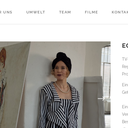
R UNS
UMWELT
TEAM
FILME
KONTA
E
TV
Reg
Pro
Ein
Ge
Ein
Ve
Bes