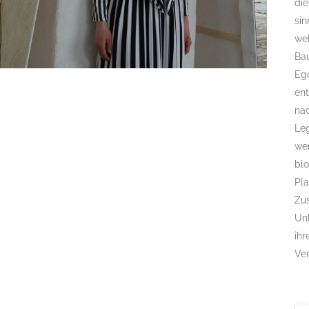
die
sin
wel
Bau
Ego
ent
nac
Le
wer
blo
Pl
Zu
Unb
ih
Ver