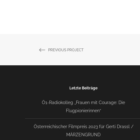
PREVIOUS PROJECT
Letzte Beiträge
Ö1-Radiokolleg „Frauen mit Courage: Die
Flugpionierinnen“
Österreichischer Filmpreis 2023 für Gerti Drassl /
MÄRZENGRUND