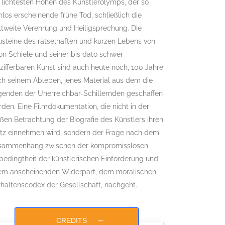
 lichtesten Höhen des Künstlerolymps, der so
nlos erscheinende frühe Tod, schließlich die
tweite Verehrung und Heiligsprechung. Die
steine des rätselhaften und kurzen Lebens von
n Schiele und seiner bis dato schwer
zifferbaren Kunst sind auch heute noch, 100 Jahre
h seinem Ableben, jenes Material aus dem die
genden der Unerreichbar-Schillernden geschaffen
den. Eine Filmdokumentation, die nicht in der
ßen Betrachtung der Biografie des Künstlers ihren
atz einnehmen wird, sondern der Frage nach dem
sammenhang zwischen der kompromisslosen
edingtheit der künstlerischen Einforderung und
rem anscheinenden Widerpart, dem moralischen
haltenscodex der Gesellschaft, nachgeht.
CREDITS