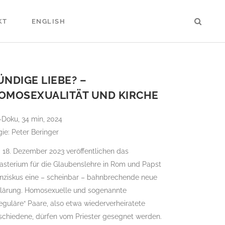
KT
ENGLISH
ÜNDIGE LIEBE? –
OMOSEXUALITÄT UND KIRCHE
Doku, 34 min, 2024
ie: Peter Beringer
 18. Dezember 2023 veröffentlichen das
asterium für die Glaubenslehre in Rom und Papst
anziskus eine – scheinbar – bahnbrechende neue
klärung. Homosexuelle und sogenannte
reguläre“ Paare, also etwa wiederverheiratete
schiedene, dürfen vom Priester gesegnet werden.