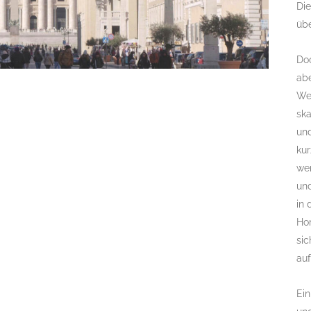
Die
übe
Doc
abe
Wes
sk
und
kur
wer
un
in
Hom
si
au
Ei