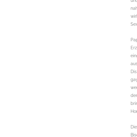
und
nah
wir
Sex
Pap
Erz
ein
au
Di
gay
wer
de
br
Hom
Die
Bi