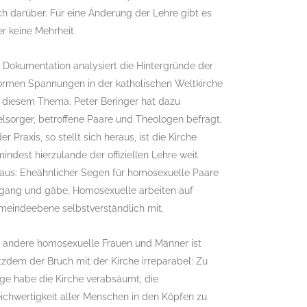
h darüber. Für eine Änderung der Lehre gibt es
r keine Mehrheit.
 Dokumentation analysiert die Hintergründe der
ormen Spannungen in der katholischen Weltkirche
i diesem Thema. Peter Beringer hat dazu
lsorger, betroffene Paare und Theologen befragt.
der Praxis, so stellt sich heraus, ist die Kirche
indest hierzulande der offiziellen Lehre weit
raus: Eheähnlicher Segen für homosexuelle Paare
 gang und gäbe, Homosexuelle arbeiten auf
meindeebene selbstverständlich mit.
r andere homosexuelle Frauen und Männer ist
tzdem der Bruch mit der Kirche irreparabel: Zu
ge habe die Kirche verabsäumt, die
ichwertigkeit aller Menschen in den Köpfen zu