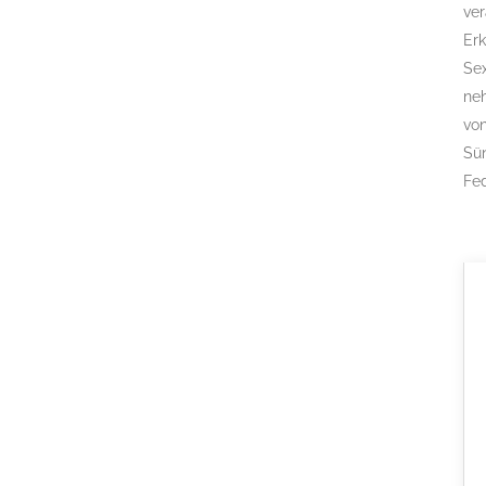
ver
Er
Sex
ne
von
Sün
Fed