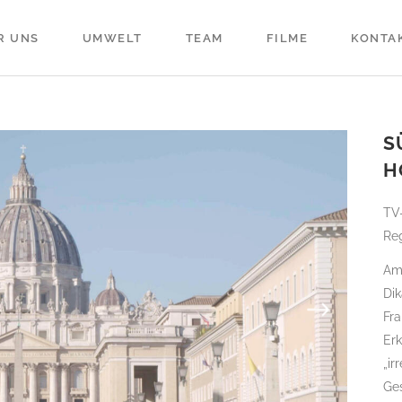
R UNS
UMWELT
TEAM
FILME
KONTA
S
H
TV-
Reg
Am
Dik
Fr
Er
„ir
Ge