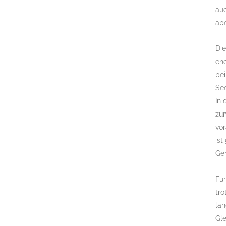
auc
abe
Die
en
be
See
In 
zum
vo
ist
Ge
Fü
tro
lan
Gle