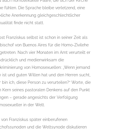
 auch homosexuelle Paare, die sich der Kirche
e fühlen. Die Sprache bleibe verletzend, eine
kliche Anerkennung gleichgeschlechtlicher
ualität finde nicht statt.
st Franziskus selbst ist schon in seiner Zeit als
bischof von Buenos Aires für die Homo-Zivilehe
getreten. Nach vier Monaten im Amt verurteilt er
sdrücklich und medienwirksam die
skriminierung von Homosexuellen: „Wenn jemand
 ist und guten Willen hat und den Herren sucht,
 bin ich, diese Person zu verurteilen?“ Worte, die
n Kern seines pastoralen Denkens auf den Punkt
ingen – gerade angesichts der Verfolgung
osexueller in der Welt.
 von Franziskus später einberufenen
schofssynoden und die Weltsynode diskutieren