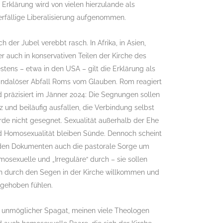
 Erklärung wird von vielen hierzulande als
rfällige Liberalisierung aufgenommen.
h der Jubel verebbt rasch. In Afrika, in Asien,
r auch in konservativen Teilen der Kirche des
tens – etwa in den USA – gilt die Erklärung als
andalöser Abfall Roms vom Glauben. Rom reagiert
 präzisiert im Jänner 2024: Die Segnungen sollen
z und beiläufig ausfallen, die Verbindung selbst
de nicht gesegnet. Sexualität außerhalb der Ehe
d Homosexualität bleiben Sünde. Dennoch scheint
 den Dokumenten auch die pastorale Sorge um
osexuelle und „Irreguläre“ durch – sie sollen
ch durch den Segen in der Kirche willkommen und
fgehoben fühlen.
n unmöglicher Spagat, meinen viele Theologen