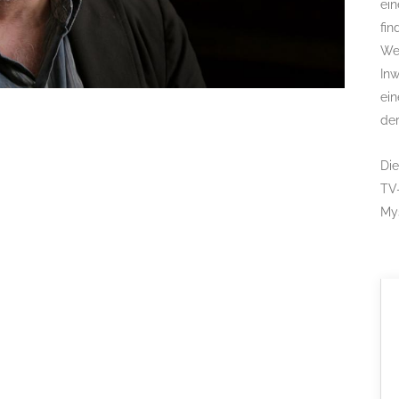
ein
fin
Weg
Inw
ein
de
Die
TV
My