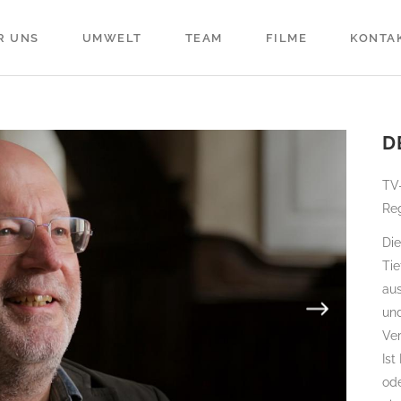
R UNS
UMWELT
TEAM
FILME
KONTA
D
TV
Reg
Die
Tie
au
un
Ver
Is
ode