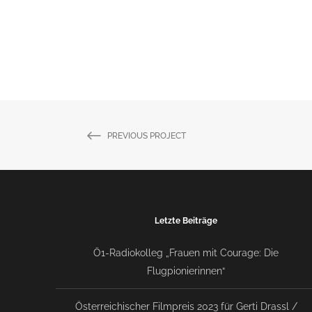
PREVIOUS PROJECT
Letzte Beiträge
Ö1-Radiokolleg „Frauen mit Courage: Die
Flugpionierinnen“
Österreichischer Filmpreis 2023 für Gerti Drassl /