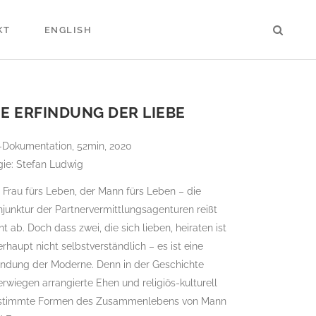
KT
ENGLISH
IE ERFINDUNG DER LIEBE
-Dokumentation, 52min, 2020
gie: Stefan Ludwig
 Frau fürs Leben, der Mann fürs Leben – die
junktur der Partnervermittlungsagenturen reißt
ht ab. Doch dass zwei, die sich lieben, heiraten ist
rhaupt nicht selbstverständlich – es ist eine
indung der Moderne. Denn in der Geschichte
rwiegen arrangierte Ehen und religiös-kulturell
stimmte Formen des Zusammenlebens von Mann