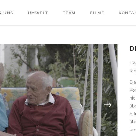
R UNS
UMWELT
TEAM
FILME
KONTA
D
TV
Re
Die
Kon
nic
übe
Erf
übe
be