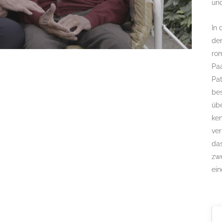
und
In 
der
rom
Paa
Pat
bes
übe
ken
ver
das
zwe
ein